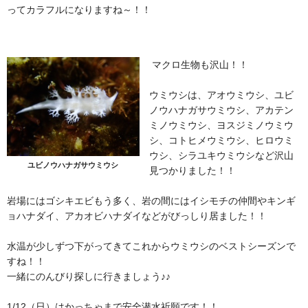
ってカラフルになりますね～！！
マクロ生物も沢山！！
ウミウシは、アオウミウシ、ユビ
ノウハナガサウミウシ、アカテン
ミノウミウシ、ヨスジミノウミウ
シ、コトヒメウミウシ、ヒロウミ
ウシ、シラユキウミウシなど沢山
ユビノウハナガサウミウシ
見つかりました！！
岩場にはゴシキエビもう多く、岩の間にはイシモチの仲間やキンギ
ョハナダイ、アカオビハナダイなどがびっしり居ました！！
水温が少しずつ下がってきてこれからウミウシのベストシーズンで
すね！！
一緒にのんびり探しに行きましょう♪♪
1/12（日）はかっちゃまで安全潜水祈願です！！