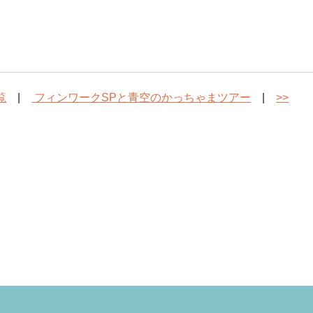
覧
|
フィンワークSPと青空のかっちゃまツアー
|
>>