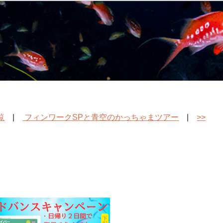
覧
|
フィンワークSPと青空のかっちゃまツアー
|
>>