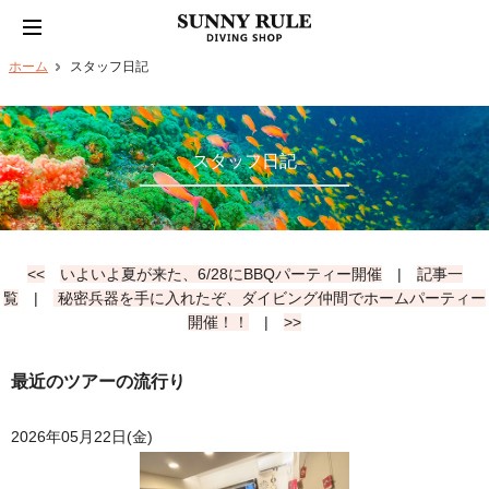
ホーム
スタッフ日記
スタッフ日記
<<
いよいよ夏が来た、6/28にBBQパーティー開催
|
記事一
覧
|
秘密兵器を手に入れたぞ、ダイビング仲間でホームパーティー
開催！！
|
>>
最近のツアーの流行り
2026年05月22日(金)