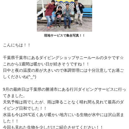
現地サービスで集合写真！！
こんにちは！！
千葉県千葉市にあるダイビングショップサニールールのタケです☆
これから1週間は暖かい日が続きそうですね！！
日中と夜の温度の差が大きいので体調管理には十分注意してお過ご
しくださいね(^_^)
9月の最終日は千葉県の勝浦市にある行川ダイビングサービスに行っ
てきました。
天気予報は雨でしたが、雨は降ることなく晴れ間も見れて最高のダ
イビング日和でした！！
水温も今は26℃近くあり暖かい地方にいる生物が水中には沢山居ま
した！！
今回も見れた生物を少しだけご紹介させてください！！