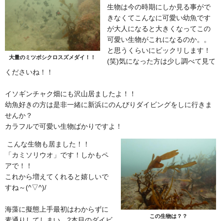
生物は今の時期にしか見る事がで
きなくてこんなに可愛い幼魚です
が大人になると大きくなってこの
可愛い生物がこれになるのか。。
と思うくらいにビックリします！
大量のミツボシクロスズメダイ！！
(笑)気になった方は少し調べて見て
くださいね！！
イソギンチャク畑にも沢山居ましたよ！！
幼魚好きの方は是非一緒に新浜にのんびりダイビングをしに行きま
せんか？
カラフルで可愛い生物ばかりですよ！
こんな生物も居ました！！
「カミソリウオ」です！しかもペ
アで！！
これから増えてくれると嬉しいで
すね～(^▽^)/
海藻に擬態上手最初はわからずに
この生物は？？
素通りしてしまい、2本目のダイビ