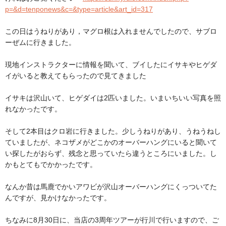
p=&d=tenponews&c=&type=article&art_id=317
この日はうねりがあり，マグロ根は入れませんでしたので、サブロ
ーぜムに行きました。
現地インストラクターに情報を聞いて、ブイしたにイサキやヒゲダ
イがいると教えてもらったので見てきました
イサキは沢山いて、ヒゲダイは2匹いました。いまいちいい写真を照
れなかったです。
そして2本目はクロ岩に行きました。少しうねりがあり、うねうねし
ていましたが、ネコザメがどこかのオーバーハングにいると聞いて
い探したがおらず、残念と思っていたら違うところにいました。し
かもとてもでかかったです。
なんか昔は馬鹿でかいアワビが沢山オーバーハングにくっついてた
んですが、見かけなかったです。
ちなみに8月30日に、当店の3周年ツアーが行川で行いますので、ご