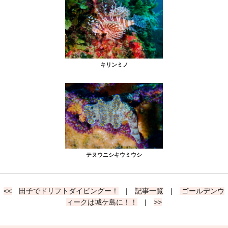
キリンミノ
テヌウニシキウミウシ
<<
田子でドリフトダイビングー！
|
記事一覧
|
ゴールデンウ
ィークは城ケ島に！！
|
>>