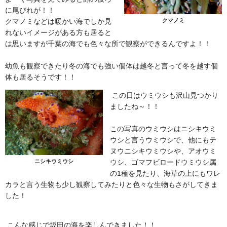
に尾びれが！！
クマノミなどは暖かい海でしか見
クマノミ
れないイメージがある方も居ると
は思いますが千葉の海でも色々な所で観察ができるんですよ！！
幼魚も観察できたり冬の海でも強い個体は越冬と言って冬を越す個
体も居るそうです！！
この日はウミウシも沢山見つかり
ましたね～！！
この写真のウミウシはニシキウミ
ウシと言うウミウシで、他にもテ
ヌウニシキウミウシや、アオウミ
ウシ、ゴマフビロードウミウシ属
ニシキウミウシ
の1種を見たり、海草の上にもワレ
カラと言う生物も少し観察してみたりと色々な生物もさがしてきま
した！
こんな感じで坂田の海を楽しんできました！！