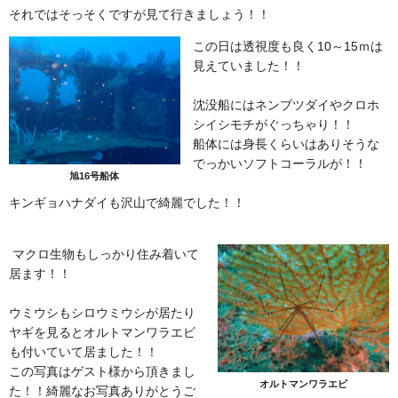
それではそっそくですが見て行きましょう！！
この日は透視度も良く10～15ｍは
見えていました！！
沈没船にはネンブツダイやクロホ
シイシモチがぐっちゃり！！
船体には身長くらいはありそうな
でっかいソフトコーラルが！！
旭16号船体
キンギョハナダイも沢山で綺麗でした！！
マクロ生物もしっかり住み着いて
居ます！！
ウミウシもシロウミウシが居たり
ヤギを見るとオルトマンワラエビ
も付いていて居ました！！
この写真はゲスト様から頂きまし
オルトマンワラエビ
た！！綺麗なお写真ありがとうご