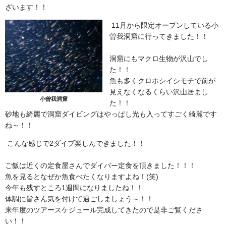
ざいます！！
11月から限定オープンしている小
曽我洞窟に行ってきました！！
洞窟にもマクロ生物が沢山でし
た！！
魚も多くクロホシイシモチで前が
見えなくなるくらい沢山居まし
小曽我洞窟
た！！
砂地も綺麗で洞窟ダイビングはやっぱし光も入ってすごく綺麗です
ね～！！
こんな感じで2ダイブ楽しんできました！！
ご飯は近くの定食屋さんでダイバー定食を頂きました！！！
魚を見るとなぜか魚食べたくなりますよね！(笑)
今年も残すところ1週間になりましたね！！
体調に皆さん気を付けて過ごしましょう～！！
来年度のツアースケジュール完成してきたので是非ご覧くださ
い！！