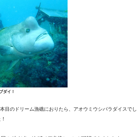
ブダイ！
2本目のドリーム漁礁におりたら、アオウミウシパラダイスでし
た！