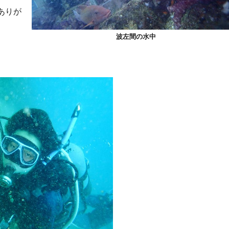
ありが
波左間の水中