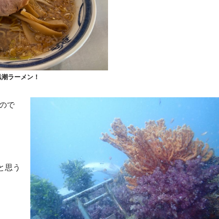
黒潮ラーメン！
ので
と思う