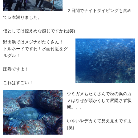
２日間でナイトダイビングも含め
て５本潜りました。
僕としては控えめな感じですかね(笑)
野田浜ではメジナがたくさん！
トルネードですわ！水面付近をグ
ルグル！
圧巻ですよ！
これはすごい！
ウミガメもたくさんで秋の浜のカ
メはなぜか頭かくして尻隠さず状
態。。。
いやいやデカくて見え見えですよ
(笑)