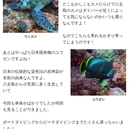
どこもかしこもカメだらけで八丈
島のカメはダイバーが近くによっ
ても気にならないのかいつも通り
なんですよ！
なのでこちらも寄れるかぎり寄っ
ウミガメ
てしまうのです！
あとはやっぱり日本固有種のユウ
ゼンですよね！
日本の伝統的な染色法の友禅染が
名前の由来なんですよ。
八丈島から小笠原に多く生息して
いて
ユウゼン
今回も単体がばかリでしたが何回
も見ることができました。
ボートダイビングからビーチダイビングまでたくさん潜っちゃいま
した！